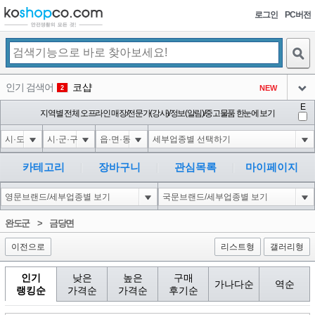
로그인
PC버전
검색
인기 검색어
코샵
NEW
2
아이콘
E
익스
지역별 전체 오프라인 매장/전문가(강사)/정보(알림)/중고물품 한눈에 보기
3
3
아이콘
미끄럼방지
NEW
4
아이콘
대성설렁탕
-16
5
카테고리
장바구니
관심목록
마이페이지
아이콘
1-1 waitfor delay '0:0:15' --
0
6
아이콘
1
11
1
완도군
>
금당면
아이콘
이전으로
리스트형
갤러리형
인기
낮은
높은
구매
가나다순
역순
랭킹순
가격순
가격순
후기순