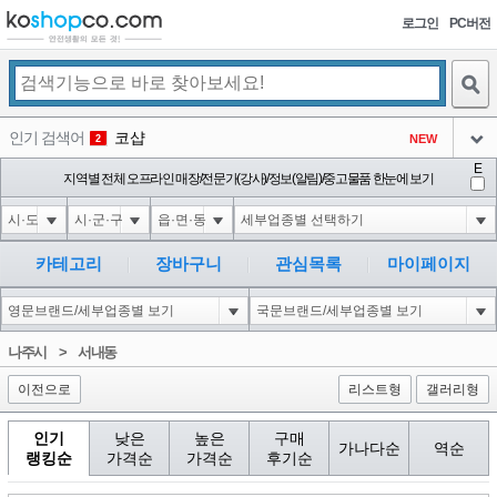
로그인
PC버전
검색
인기 검색어
코샵
NEW
2
아이콘
E
익스
지역별 전체 오프라인 매장/전문가(강사)/정보(알림)/중고물품 한눈에 보기
3
3
아이콘
미끄럼방지
NEW
4
아이콘
대성설렁탕
-16
5
카테고리
장바구니
관심목록
마이페이지
아이콘
1-1 waitfor delay '0:0:15' --
0
6
아이콘
1
11
1
나주시
>
서내동
아이콘
이전으로
리스트형
갤러리형
인기
낮은
높은
구매
가나다순
역순
랭킹순
가격순
가격순
후기순