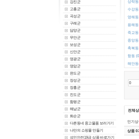
상락동2
강진군
고흥군
수강동2
곡성군
영해동2
구례군
용해동 
담양군
죽교동 
무안군
중앙동1
보성군
축복동1
신안군
항동 (0
영광군
해안동4
영암군
완도군
장성군
장흥군
진도군
함평군
해남군
전체상
화순군
인기상
다른동네 중고물품 보러가기
나만의 쇼핑몰 만들기
상품 
성인안전19금 상품 바로가기