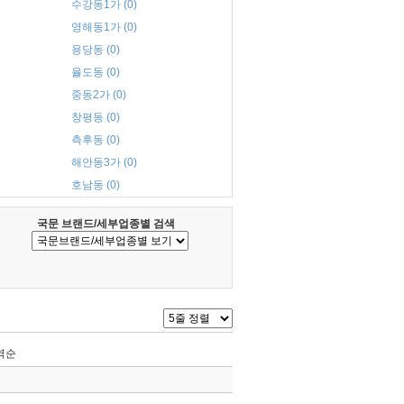
수강동1가 (0)
영해동1가 (0)
용당동 (0)
율도동 (0)
중동2가 (0)
창평동 (0)
측후동 (0)
해안동3가 (0)
호남동 (0)
국문 브랜드/세부업종별 검색
역순