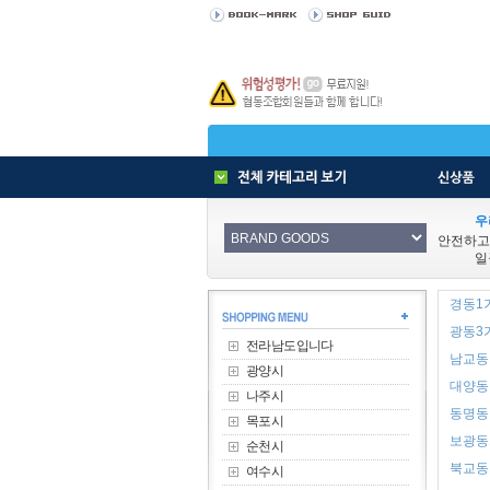
우
안전하고
일
경동1가
광동3가
전라남도입니다
남교동 
광양시
대양동 
나주시
동명동 
목포시
보광동1
순천시
북교동 
여수시