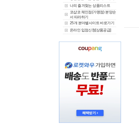
나의 즐겨찾는 상품리스트
코샵코 체인점(가맹점) 분양순
서 따라하기
25개 분야별사이트 바로가기
온라인 입점신청[상품공급]