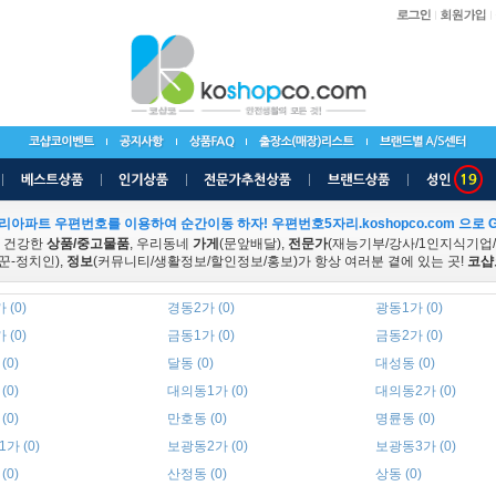
리아파트 우편번호를 이용하여 순간이동 하자! 우편번호5자리.koshopco.com 으로 G
 건강한
상품/중고물품
, 우리동네
가게
(문앞배달),
전문가
(재능기부/강사/1인지식기업
꾼-정치인),
정보
(커뮤니티/생활정보/할인정보/홍보)가 항상 여러분 곁에 있는 곳!
코샵
 (0)
경동2가 (0)
광동1가 (0)
 (0)
금동1가 (0)
금동2가 (0)
(0)
달동 (0)
대성동 (0)
(0)
대의동1가 (0)
대의동2가 (0)
(0)
만호동 (0)
명륜동 (0)
가 (0)
보광동2가 (0)
보광동3가 (0)
(0)
산정동 (0)
상동 (0)