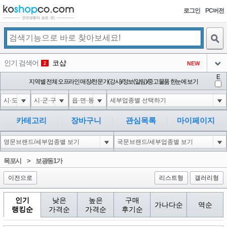
로그인
PC버전
검색
인기 검색어
코샵
NEW
2
아이콘
E
익스
지역별 전체 오프라인 매장/전문가(강사)/정보(알림)/중고물품 한눈에 보기
3
3
아이콘
미끄럼방지
NEW
4
아이콘
대성설렁탕
-16
5
카테고리
장바구니
관심목록
마이페이지
아이콘
1-1 waitfor delay '0:0:15' --
0
6
아이콘
1
11
1
목포시
>
보광동1가
아이콘
이전으로
리스트형
갤러리형
인기
낮은
높은
구매
가나다순
역순
랭킹순
가격순
가격순
후기순