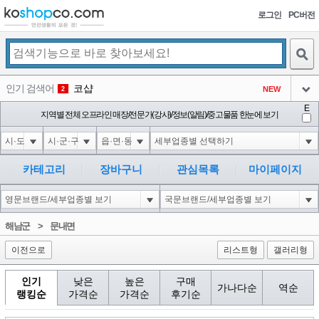
로그인
PC버전
검색
인기 검색어
코샵
NEW
2
아이콘
E
익스
지역별 전체 오프라인 매장/전문가(강사)/정보(알림)/중고물품 한눈에 보기
3
3
아이콘
미끄럼방지
NEW
4
아이콘
대성설렁탕
-16
5
카테고리
장바구니
관심목록
마이페이지
아이콘
1-1 waitfor delay '0:0:15' --
0
6
아이콘
1
11
1
해남군
>
문내면
아이콘
이전으로
리스트형
갤러리형
인기
낮은
높은
구매
가나다순
역순
랭킹순
가격순
가격순
후기순