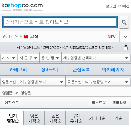
로그인
PC버전
검색
인기 검색어
코샵
NEW
2
아이콘
E
익스
지역별 전체 오프라인 매장/전문가(강사)/정보(알림)/중고물품 한눈에 보기
3
3
아이콘
미끄럼방지
NEW
4
아이콘
대성설렁탕
-16
5
카테고리
장바구니
관심목록
마이페이지
아이콘
1-1 waitfor delay '0:0:15' --
0
6
아이콘
1
11
1
영암군
>
영암읍
아이콘
이전으로
리스트형
갤러리형
인기
낮은
높은
구매
가나다순
역순
랭킹순
가격순
가격순
후기순