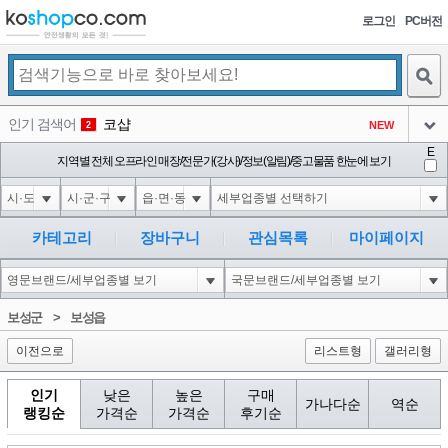
로그인
PC버전
검색
인기 검색어
코샵
NEW
2
아이콘
E
익스
지역별 전체 오프라인 매장/전문가(강사)/정보(알림)/중고물품 한눈에 보기
3
3
아이콘
미끄럼방지
NEW
4
아이콘
대성설렁탕
-16
5
카테고리
장바구니
관심목록
마이페이지
아이콘
1-1 waitfor delay '0:0:15' --
0
6
아이콘
1
11
1
보성군
>
보성읍
아이콘
이전으로
리스트형
갤러리형
인기
낮은
높은
구매
가나다순
역순
랭킹순
가격순
가격순
후기순