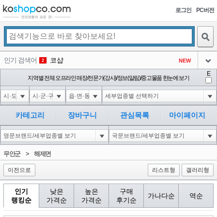
로그인
PC버전
검색
인기 검색어
코샵
NEW
2
아이콘
E
익스
지역별 전체 오프라인 매장/전문가(강사)/정보(알림)/중고물품 한눈에 보기
3
3
아이콘
미끄럼방지
NEW
4
아이콘
대성설렁탕
-16
5
카테고리
장바구니
관심목록
마이페이지
아이콘
1-1 waitfor delay '0:0:15' --
0
6
아이콘
1
11
1
무안군
>
해제면
아이콘
이전으로
리스트형
갤러리형
인기
낮은
높은
구매
가나다순
역순
랭킹순
가격순
가격순
후기순