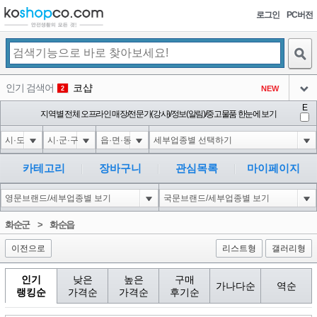
로그인
PC버전
검색
인기 검색어
코샵
NEW
2
아이콘
E
익스
지역별 전체 오프라인 매장/전문가(강사)/정보(알림)/중고물품 한눈에 보기
3
3
아이콘
미끄럼방지
NEW
4
아이콘
대성설렁탕
-16
5
카테고리
장바구니
관심목록
마이페이지
아이콘
1-1 waitfor delay '0:0:15' --
0
6
아이콘
1
11
1
화순군
>
화순읍
아이콘
이전으로
리스트형
갤러리형
인기
낮은
높은
구매
가나다순
역순
랭킹순
가격순
가격순
후기순