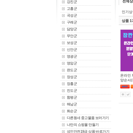
전체상
강진군
고흥군
인기상
곡성군
상품 
구례군
담양군
무안군
보성군
신안군
영광군
영암군
완도군
온라인 
장성군
양순서(
장흥군
진도군
함평군
해남군
화순군
다른동네 중고물품 보러가기
나만의 쇼핑몰 만들기
성인안전19금 상품 바로가기