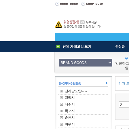
우
안전하고
일
먼저 모
전라남도입니다
광양시
나주시
목포시
순천시
여수시