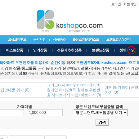
리아파트 우편번호를 이용하여 순간이동 하자! 우편번호5자리.koshopco.com 으로 G
 건강한
상품/중고물품
, 우리동네
가게
(문앞배달),
전문가
(재능기부/강사/1인지식기업
꾼-정치인),
정보
(커뮤니티/생활정보/할인정보/홍보)가 항상 여러분 곁에 있는 곳!
코샵
그리고나서 komyco.com 에서 회
체인점(가맹점) 운영
집안내문 읽기 (0)
원가입 하세요!(꼭 원하는 우편번
가기 (0)
호 사이트에서 가입) 바로가기 (0)
가격대별
영문 브랜드/세부업종별 검색
~