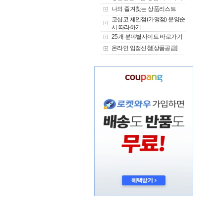
나의 즐겨찾는 상품리스트
코샵코 체인점(가맹점) 분양순
서 따라하기
25개 분야별사이트 바로가기
온라인 입점신청[상품공급]