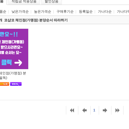
품
적립금 적용상품
할인상품
품순
|
낮은가격순
|
높은가격순
|
구매후기순
|
등록일순
|
가나다순
|
가나다
1개
코샵코 체인점(가맹점) 분양순서 따라하기
체인점(가맹점) 분
필독)
1