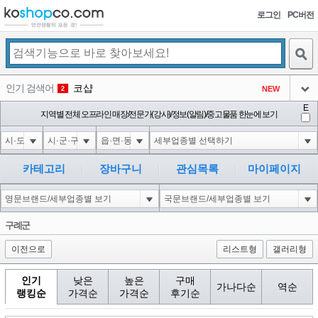
로그인
PC버전
검색
인기 검색어
코샵
NEW
2
아이콘
E
익스
지역별 전체 오프라인 매장/전문가(강사)/정보(알림)/중고물품 한눈에 보기
3
3
아이콘
미끄럼방지
NEW
4
아이콘
대성설렁탕
-16
5
카테고리
장바구니
관심목록
마이페이지
아이콘
1-1 waitfor delay '0:0:15' --
0
6
아이콘
1
11
1
구례군
아이콘
이전으로
리스트형
갤러리형
인기
낮은
높은
구매
가나다순
역순
랭킹순
가격순
가격순
후기순