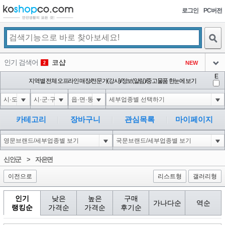
로그인
PC버전
검색
인기 검색어
코샵
NEW
2
아이콘
E
익스
지역별 전체 오프라인 매장/전문가(강사)/정보(알림)/중고물품 한눈에 보기
3
3
아이콘
미끄럼방지
NEW
4
아이콘
대성설렁탕
-16
5
카테고리
장바구니
관심목록
마이페이지
아이콘
1-1 waitfor delay '0:0:15' --
0
6
아이콘
1
11
1
신안군
>
자은면
아이콘
이전으로
리스트형
갤러리형
인기
낮은
높은
구매
가나다순
역순
랭킹순
가격순
가격순
후기순