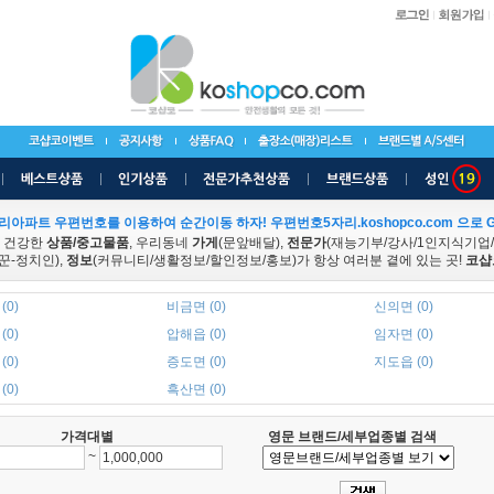
리아파트 우편번호를 이용하여 순간이동 하자! 우편번호5자리.koshopco.com 으로 G
 건강한
상품/중고물품
, 우리동네
가게
(문앞배달),
전문가
(재능기부/강사/1인지식기업
꾼-정치인),
정보
(커뮤니티/생활정보/할인정보/홍보)가 항상 여러분 곁에 있는 곳!
코샵
(0)
비금면 (0)
신의면 (0)
(0)
압해읍 (0)
임자면 (0)
(0)
증도면 (0)
지도읍 (0)
(0)
흑산면 (0)
가격대별
영문 브랜드/세부업종별 검색
~