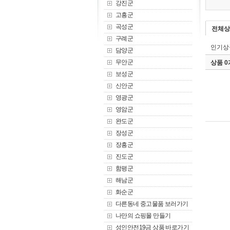
강진군
고흥군
곡성군
전체상
구례군
인기상
담양군
무안군
상품 
보성군
신안군
영광군
영암군
완도군
장성군
장흥군
진도군
함평군
해남군
화순군
다른동네 중고물품 보러가기
나만의 쇼핑몰 만들기
성인안전19금 상품 바로가기