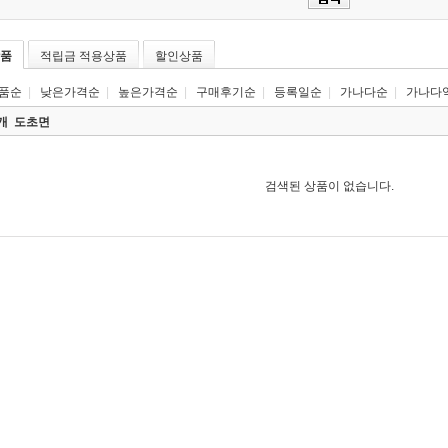
품
적립금 적용상품
할인상품
품순
|
낮은가격순
|
높은가격순
|
구매후기순
|
등록일순
|
가나다순
|
가나다
0개
도초면
검색된 상품이 없습니다.