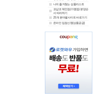
나의 즐겨찾는 상품리스트
코샵코 체인점(가맹점) 분양순
서 따라하기
25개 분야별사이트 바로가기
온라인 입점신청[상품공급]