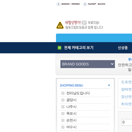
우
안전하고
일
도초면 
암태면 
전라남도입니다
장산면 
광양시
하의면 
나주시
목포시
순천시
여수시