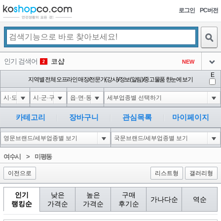
로그인
PC버전
검색
인기 검색어
코샵
NEW
2
아이콘
E
익스
지역별 전체 오프라인 매장/전문가(강사)/정보(알림)/중고물품 한눈에 보기
3
3
아이콘
미끄럼방지
NEW
4
아이콘
대성설렁탕
-16
5
카테고리
장바구니
관심목록
마이페이지
아이콘
1-1 waitfor delay '0:0:15' --
0
6
아이콘
1
11
1
여수시
>
미평동
아이콘
이전으로
리스트형
갤러리형
인기
낮은
높은
구매
가나다순
역순
랭킹순
가격순
가격순
후기순