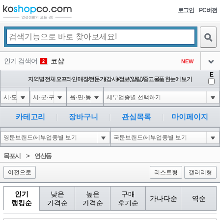
로그인
PC버전
검색
인기 검색어
코샵
NEW
2
아이콘
E
익스
지역별 전체 오프라인 매장/전문가(강사)/정보(알림)/중고물품 한눈에 보기
3
3
아이콘
미끄럼방지
NEW
4
아이콘
대성설렁탕
-16
5
카테고리
장바구니
관심목록
마이페이지
아이콘
1-1 waitfor delay '0:0:15' --
0
6
아이콘
1
11
1
목포시
>
연산동
아이콘
이전으로
리스트형
갤러리형
인기
낮은
높은
구매
가나다순
역순
랭킹순
가격순
가격순
후기순